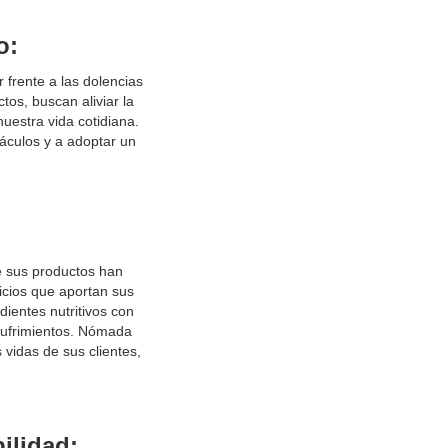
o:
rente a las dolencias
os, buscan aliviar la
nuestra vida cotidiana.
áculos y a adoptar un
e sus productos han
ficios que aportan sus
dientes nutritivos con
 sufrimientos. Nómada
vidas de sus clientes,
ilidad: