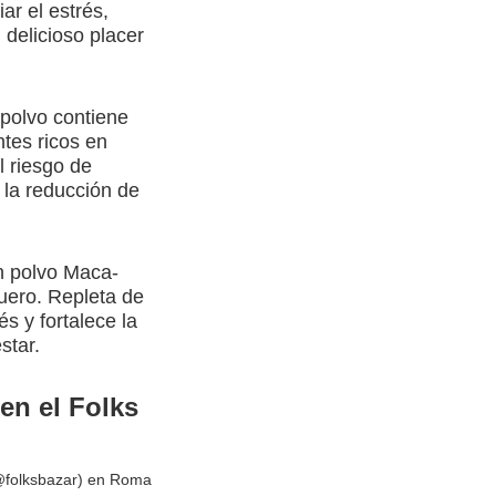
ar el estrés,
 delicioso placer
 polvo contiene
tes ricos en
l riesgo de
 la reducción de
en polvo Maca-
suero. Repleta de
és y fortalece la
star.
en el Folks
(@folksbazar) en Roma