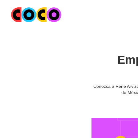
Emp
Conozca a René Arvizu
de Méxic