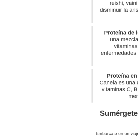
reishi, vain
disminuir la an
Proteína de 
una mezcla 
vitaminas
enfermedades c
Proteína en
Canela es una d
vitaminas C, B1
mem
Sumérgete 
Embárcate en un viaj