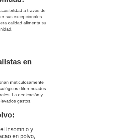
cesibilidad a través de
cer sus excepcionales
era calidad alimenta su
unidad.
listas en
ionan meticulosamente
ecológicos diferenciados
nales. La dedicación y
elevados gastos.
lvo:
r el insomnio y
acao en polvo,