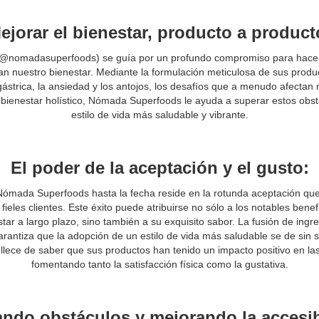
ejorar el bienestar, producto a product
nomadasuperfoods) se guía por un profundo compromiso para hacer f
an nuestro bienestar. Mediante la formulación meticulosa de sus product
 gástrica, la ansiedad y los antojos, los desafíos que a menudo afectan 
 bienestar holístico, Nómada Superfoods le ayuda a superar estos obst
estilo de vida más saludable y vibrante.
El poder de la aceptación y el gusto:
Nómada Superfoods hasta la fecha reside en la rotunda aceptación qu
ieles clientes. Este éxito puede atribuirse no sólo a los notables bene
star a largo plazo, sino también a su exquisito sabor. La fusión de ingre
arantiza que la adopción de un estilo de vida más saludable se de sin
lece de saber que sus productos han tenido un impacto positivo en las 
fomentando tanto la satisfacción física como la gustativa.
ndo obstáculos y mejorando la accesib